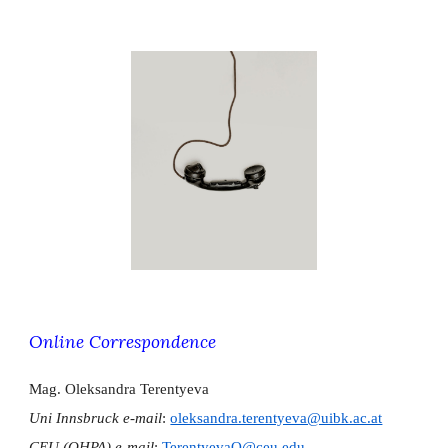
Online Correspondence
Mag. Oleksandra Terentyeva
​Uni Innsbruck e-mail
:
oleksandra.terentyeva@uibk.ac.at
CEU (OHPA) e-mail
:
TerentyevaO@ceu.edu