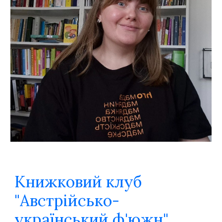
Книжковий клуб
"Австрійсько-
український ф'южн"