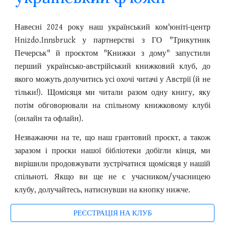
Навесні 2024 року наш український ком'юніті-центр
Hnizdo.Innsbruck у партнерстві з ГО "Трикутник
Печерськ" й проєктом "Книжки з дому" запустили
перший українсько-австрійський книжковий клуб, до
якого можуть долучитись усі охочі читачі у Австрії (й не
тільки!). Щомісяця ми читали разом одну книгу, яку
потім обговорювали на спільному книжковому клубі
(онлайн та офлайн).
Незважаючи на те, що наш грантовий проєкт, а також
заразом і проєки нашої бібліотеки добігли кінця, ми
вирішили продовжувати зустрічатися щомісяця у нашій
спільноті. Якщо ви ще не є учасником/учасницею
клубу, долучайтесь, натиснувши на кнопку нижче.
РЕЄСТРАЦІЯ НА КЛУБ